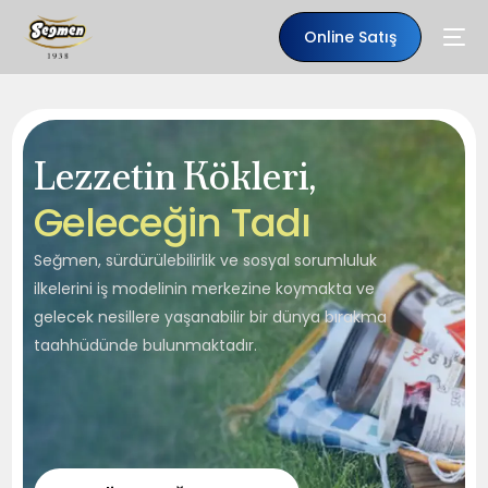
Online Satış
Lezzetin Kökleri,
G
e
l
e
c
e
ğ
i
n
T
a
d
ı
Seğmen, sürdürülebilirlik ve sosyal sorumluluk
ilkelerini iş modelinin merkezine koymakta ve
gelecek nesillere yaşanabilir bir dünya bırakma
taahhüdünde bulunmaktadır.
TR