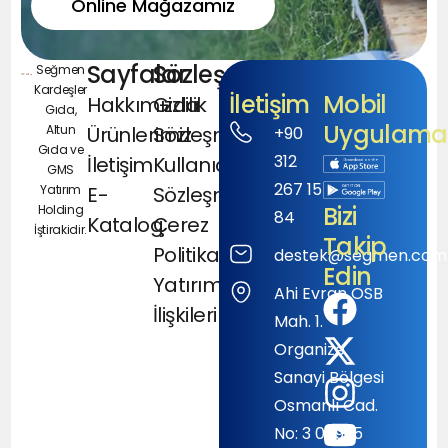
Online Mağazamız
Sayfalar
Sözleşmeler
Seğmen
Kardeşler
İletişim
Mobil
Hakkımızda
Gizlilik
Gıda,
Uygulamal
Altun
Ürünlerimiz
Sözleşmesi
+90
Gıda ve
312
İletişim
Kullanıcı
GMS
267 15
Yatırım
E-
Sözleşmesi
Bizi
Holding
84
Katalog
Çerez
İştirakidir.
Takip
Politikası
destek@segmen.com.
Edin
Yatırımcı
Ahi Evran OSB
İlişkileri
Mah. 1.
Organize
Sanayi Bölgesi
Osmanlı Cad.
No: 3 06935