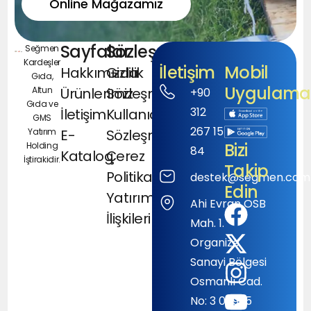
Online Mağazamız
Sayfalar
Sözleşmeler
Seğmen
Kardeşler
İletişim
Mobil
Hakkımızda
Gizlilik
Gıda,
Uygulamal
Altun
Ürünlerimiz
Sözleşmesi
+90
Gıda ve
312
İletişim
Kullanıcı
GMS
267 15
Yatırım
E-
Sözleşmesi
Bizi
Holding
84
Katalog
Çerez
İştirakidir.
Takip
Politikası
destek@segmen.com.
Edin
Yatırımcı
Ahi Evran OSB
İlişkileri
Mah. 1.
Organize
Sanayi Bölgesi
Osmanlı Cad.
No: 3 06935