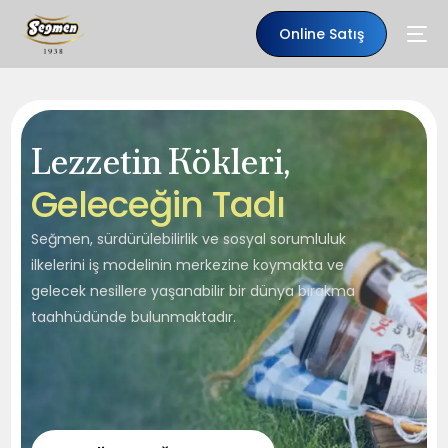
Online Satış
Lezzetin Kökleri,
G
e
l
e
c
e
ğ
i
n
T
a
d
ı
Seğmen, sürdürülebilirlik ve sosyal sorumluluk
ilkelerini iş modelinin merkezine koymakta ve
gelecek nesillere yaşanabilir bir dünya bırakma
taahhüdünde bulunmaktadır.
TR