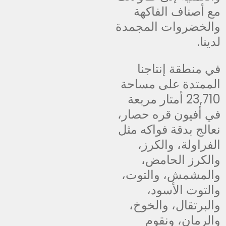
مع أصناف الفاكهة
والخضروات المجمدة
لدينا.
في منطقة إنتاجنا
الممتدة على مساحة
23,710 أمتار مربعة
في أفيون قره حصار،
نعالج بدقة فواكه مثل
الفراولة، والكرز،
والكرز الحامض،
والمشمش، والتوت،
والتوت الأسود،
والبرتقال، والخوخ،
والرمان، ونقوم