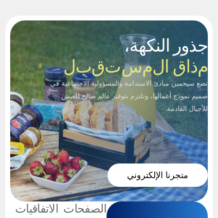
جذور النكهة،
م
ذ
ا
ق
ا
ل
م
س
ت
ق
ب
ل
تضع سيجمين مبادئ الاستدامة والمسؤولية الاجتماعية في
صميم نموذج أعمالها، وتلتزم بتوفير عالم صالح للعيش
للأجيال القادمة.
متجرنا الإلكتروني
الصفحات
الاتفاقيات