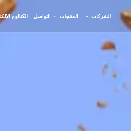
الشركات
المنتجات
التواصل
الكتالوج الإلك
البحث والتطوير والابتكار
مختبراتنا
مربيات
المَرْمَلاَد
قناة سيجمين تي في
خدمات مجتمع ال
الحلقوم
مجموعة منتجات 