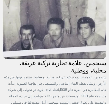
سيجمين، علامة تجارية تركية عريقة،
محلية، ووطنية
سيجمين، علامة تجارية تركية عريقة، محلية، ووطنية، تستمد قوتها من هذه
الأرض، وتمثل نقطة التقاء الماضي والمستقبل في ثقافتنا الطهوية. بدأت
المبيعات عبر الإنترنت
هذه المغامرة في أنقرة عام 1938باتحاد ثلاثة إخوة. ثم تحولت إلى شركة
مساهمة عام 1958، وتوسعت من متجر بقالة متواضع إلى تجارة الجملة
والتصنيع على نطاق صغير. أسست سيجمين أول مصنع لها في سيتلير،
أنقرة، في سبعينيات القرن الماضي، واستوردت أحدث الآلات عام 1975،