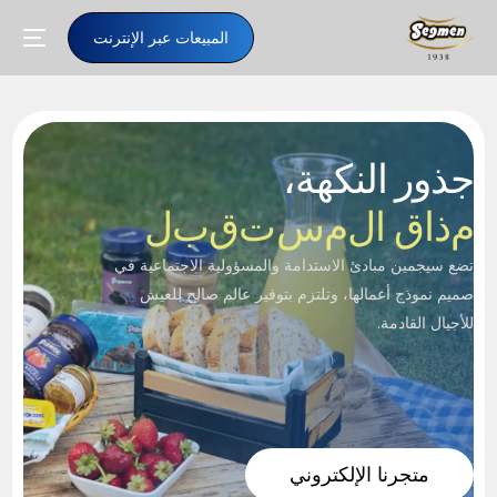
المبيعات عبر الإنترنت
جذور النكهة،
م
ذ
ا
ق
ا
ل
م
س
ت
ق
ب
ل
تضع سيجمين مبادئ الاستدامة والمسؤولية الاجتماعية في
صميم نموذج أعمالها، وتلتزم بتوفير عالم صالح للعيش
للأجيال القادمة.
AR
متجرنا الإلكتروني