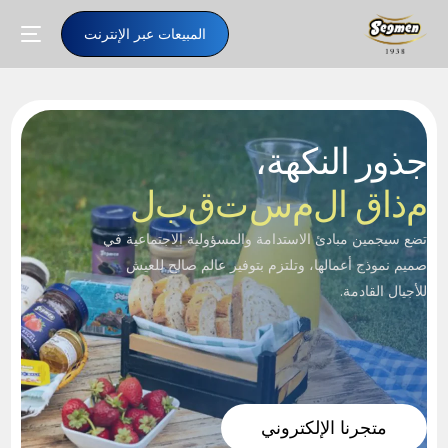
المبيعات عبر الإنترنت
جذور النكهة،
م
ذ
ا
ق
ا
ل
م
س
ت
ق
ب
ل
تضع سيجمين مبادئ الاستدامة والمسؤولية الاجتماعية في
صميم نموذج أعمالها، وتلتزم بتوفير عالم صالح للعيش
للأجيال القادمة.
AR
متجرنا الإلكتروني