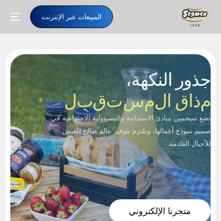
المبيعات عبر الإنترنت
جذور النكهة،
م
ذ
ا
ق
ا
ل
م
س
ت
ق
ب
ل
تضع سيجمين مبادئ الاستدامة والمسؤولية الاجتماعية في
صميم نموذج أعمالها، وتلتزم بتوفير عالم صالح للعيش
للأجيال القادمة.
AR
متجرنا الإلكتروني