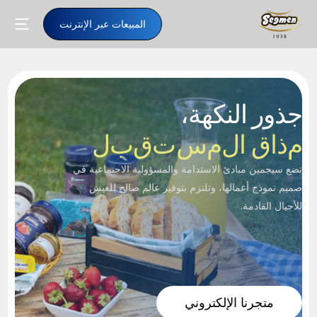
المبيعات عبر الإنترنت
جذور النكهة،
م
ذ
ا
ق
ا
ل
م
س
ت
ق
ب
ل
تضع سيجمين مبادئ الاستدامة والمسؤولية الاجتماعية في
صميم نموذج أعمالها، وتلتزم بتوفير عالم صالح للعيش
للأجيال القادمة.
AR
متجرنا الإلكتروني