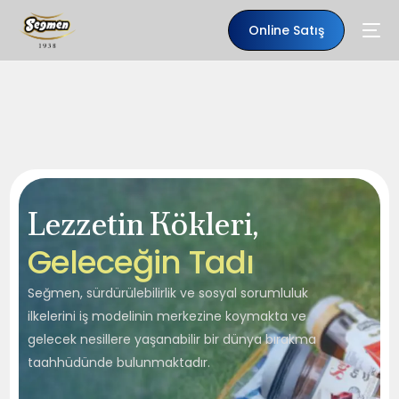
Online Satış
Lezzetin Kökleri,
G
e
l
e
c
e
ğ
i
n
T
a
d
ı
Seğmen, sürdürülebilirlik ve sosyal sorumluluk
ilkelerini iş modelinin merkezine koymakta ve
gelecek nesillere yaşanabilir bir dünya bırakma
TR
taahhüdünde bulunmaktadır.