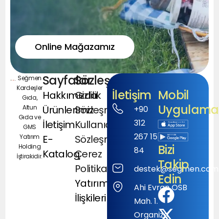
Online Mağazamız
Sayfalar
Sözleşmeler
Seğmen
Kardeşler
İletişim
Mobil
Hakkımızda
Gizlilik
Gıda,
Uygulamal
Altun
Ürünlerimiz
Sözleşmesi
+90
Gıda ve
312
İletişim
Kullanıcı
GMS
267 15
Yatırım
E-
Sözleşmesi
Bizi
Holding
84
Katalog
Çerez
İştirakidir.
Takip
Politikası
destek@segmen.com.
Edin
Yatırımcı
Ahi Evran OSB
İlişkileri
Mah. 1.
Organize