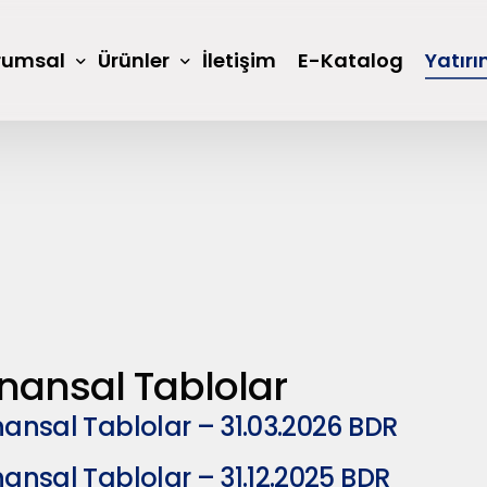
rumsal
Ürünler
İletişim
E-Katalog
Yatırım
Arge ve İnovasyon
Laboratuvarl
Reçeller
Marmelatlar
inansal Tablolar
Seğmen TV
Bilgi Toplumu
nansal Tablolar – 31.03.2026 BDR
Lokum
Piknik Grubu
nansal Tablolar – 31.12.2025 BDR