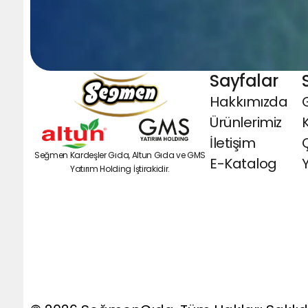
Sayfalar
Hakkımızda
G
Ürünlerimiz
İletişim
Seğmen Kardeşler Gıda, Altun Gıda ve GMS
E-Katalog
Y
Yatırım Holding İştirakidir.