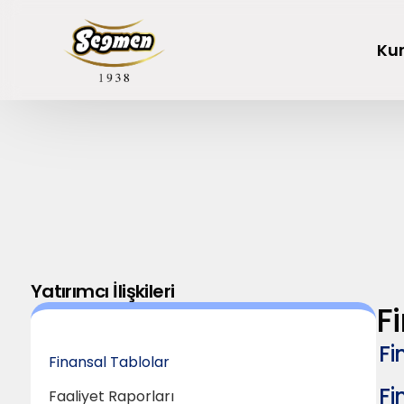
Ku
Hakkımızda
Tarihçemiz
Segella
Ballar
Yatırımcı İlişkileri
F
Sosyal Sorumluluk
Kalite
Fi
Helva
Tahin Pekmez
Finansal Tablolar
Fi
Faaliyet Raporları