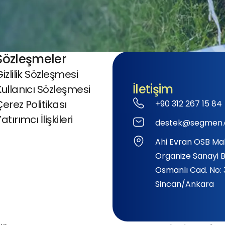
Sözleşmeler
izlilik Sözleşmesi
İletişim
Kullanıcı Sözleşmesi
Çerez Politikası
+90 312 267 15 84
atırımcı İlişkileri
destek@segmen.
Ahi Evran OSB Mah.
Organize Sanayi B
Osmanlı Cad. No:
Sincan/Ankara