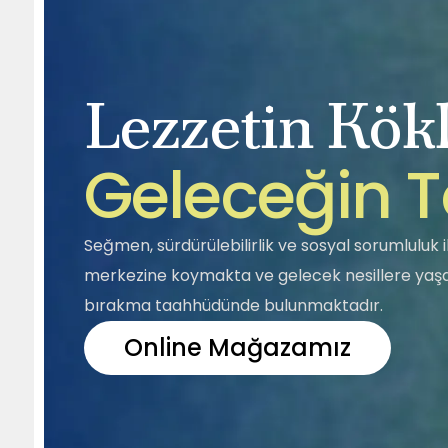
Lezzetin Kökl
G
e
l
e
c
e
ğ
i
n
T
Seğmen, sürdürülebilirlik ve sosyal sorumluluk il
merkezine koymakta ve gelecek nesillere yaşan
bırakma taahhüdünde bulunmaktadır.
Online Mağazamız