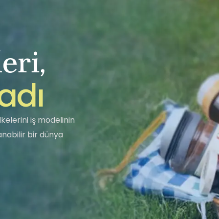
eri,
a
d
ı
kelerini iş modelinin
abilir bir dünya