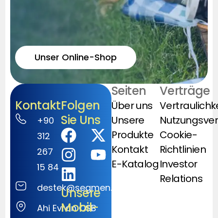
Unser Online-Shop
Seiten
Verträge
Kontakt
Folgen
Über uns
Vertraulichk
Sie Uns
Unsere
Nutzungsve
+90
Produkte
Cookie-
312
Kontakt
Richtlinien
267
E-Katalog
Investor
15 84
Relations
destek@segmen.com.tr
Unsere
Mobil-
Ahi Evran OSB