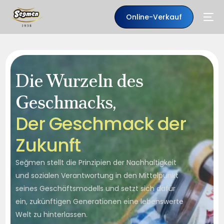
Online-Verkauf
Die Wurzeln des
Geschmacks,
D
e
r
G
e
s
c
h
m
a
c
k
d
e
r
Z
u
k
u
n
f
t
Seğmen stellt die Prinzipien der Nachhaltigkeit
DE
und sozialen Verantwortung in den Mittelpunkt
seines Geschäftsmodells und setzt sich dafür
ein, zukünftigen Generationen eine lebenswerte
Welt zu hinterlassen.