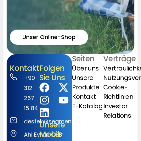
Unser Online-Shop
Seiten
Verträge
Kontakt
Folgen
Über uns
Vertraulichk
Sie Uns
Unsere
Nutzungsve
+90
Produkte
Cookie-
312
Kontakt
Richtlinien
267
E-Katalog
Investor
15 84
Relations
destek@segmen.com.tr
Unsere
Mobil-
Ahi Evran OSB