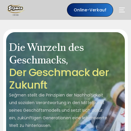
Online-Verkauf
Die Wurzeln des
Geschmacks,
D
e
r
G
e
s
c
h
m
a
c
k
d
e
r
Z
u
k
u
n
f
t
Seğmen stellt die Prinzipien der Nachhaltigkeit
DE
und sozialen Verantwortung in den Mittelpunkt
seines Geschäftsmodells und setzt sich dafür
ein, zukünftigen Generationen eine lebenswerte
Welt zu hinterlassen.