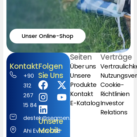
Unser Online-Shop
Seiten
Verträge
Kontakt
Folgen
Über uns
Vertraulichk
Sie Uns
Unsere
Nutzungsve
+90
Produkte
Cookie-
312
Kontakt
Richtlinien
267
E-Katalog
Investor
15 84
Relations
destek@segmen.com.tr
Unsere
Mobil-
Ahi Evran OSB