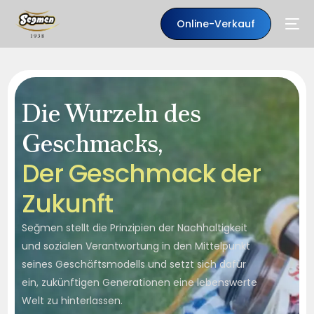
Online-Verkauf
Die Wurzeln des
Geschmacks,
D
e
r
G
e
s
c
h
m
a
c
k
d
e
r
Z
u
k
u
n
f
t
Seğmen stellt die Prinzipien der Nachhaltigkeit
DE
und sozialen Verantwortung in den Mittelpunkt
seines Geschäftsmodells und setzt sich dafür
ein, zukünftigen Generationen eine lebenswerte
Welt zu hinterlassen.