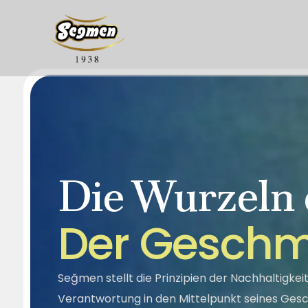
Segella
Honig
Unsere
Entwicklungs
Tahini-Melasse
Halva
Die Wurzeln
Über uns
Soziale Verantwortung
Qualität
D
e
r
G
e
s
c
h
Seğmen stellt die Prinzipien der Nachhaltigkeit
Verantwortung in den Mittelpunkt seines Gesc