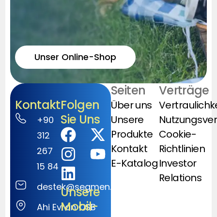
Unser Online-Shop
Seiten
Verträge
Kontakt
Folgen
Über uns
Vertraulichk
Sie Uns
Unsere
Nutzungsve
+90
Produkte
Cookie-
312
Kontakt
Richtlinien
267
E-Katalog
Investor
15 84
Relations
destek@segmen.com.tr
Unsere
Mobil-
Ahi Evran OSB