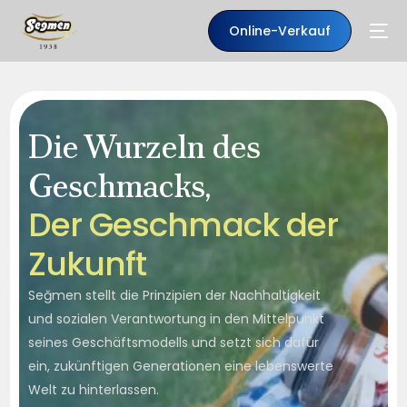
Online-Verkauf
Die Wurzeln des
Geschmacks,
D
e
r
G
e
s
c
h
m
a
c
k
d
e
r
Z
u
k
u
n
f
t
Seğmen stellt die Prinzipien der Nachhaltigkeit
DE
und sozialen Verantwortung in den Mittelpunkt
seines Geschäftsmodells und setzt sich dafür
ein, zukünftigen Generationen eine lebenswerte
Welt zu hinterlassen.