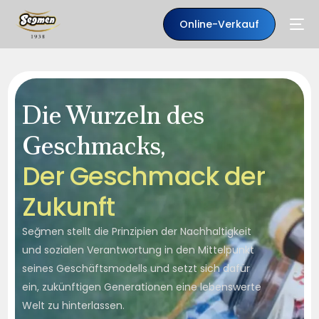
Online-Verkauf
Die Wurzeln des
Geschmacks,
D
e
r
G
e
s
c
h
m
a
c
k
d
e
r
Z
u
k
u
n
f
t
Seğmen stellt die Prinzipien der Nachhaltigkeit
DE
und sozialen Verantwortung in den Mittelpunkt
seines Geschäftsmodells und setzt sich dafür
ein, zukünftigen Generationen eine lebenswerte
Welt zu hinterlassen.