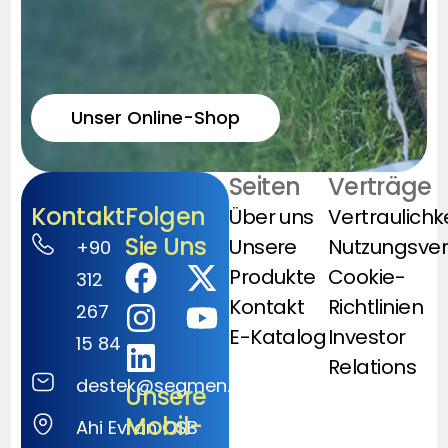
Unser Online-Shop
Seiten
Verträge
Kontakt
Folgen
Über uns
Vertraulichk
Sie Uns
Unsere
Nutzungsve
+90
Produkte
Cookie-
312
Kontakt
Richtlinien
267
E-Katalog
Investor
15 84
Relations
destek@segmen.com.tr
Unsere
Mobil-
Ahi Evran OSB