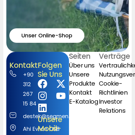
Unser Online-Shop
Seiten
Verträge
Kontakt
Folgen
Über uns
Vertraulichk
Sie Uns
Unsere
Nutzungsve
+90
Produkte
Cookie-
312
Kontakt
Richtlinien
267
E-Katalog
Investor
15 84
Relations
destek@segmen.com.tr
Unsere
Mobil-
Ahi Evran OSB