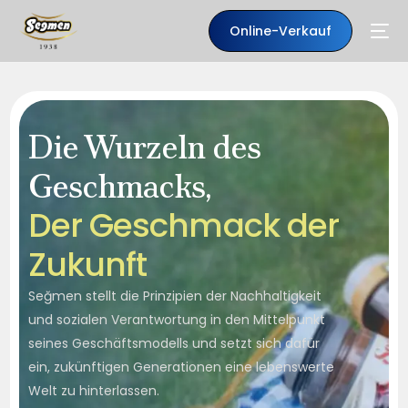
Online-Verkauf
Die Wurzeln des
Geschmacks,
D
e
r
G
e
s
c
h
m
a
c
k
d
e
r
Z
u
k
u
n
f
t
Seğmen stellt die Prinzipien der Nachhaltigkeit
DE
und sozialen Verantwortung in den Mittelpunkt
seines Geschäftsmodells und setzt sich dafür
ein, zukünftigen Generationen eine lebenswerte
Welt zu hinterlassen.