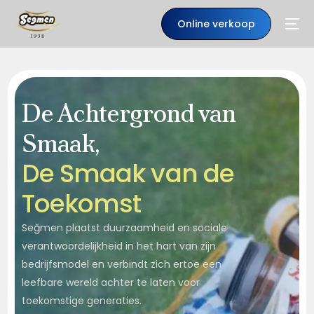
Online verkoop
De Achtergrond van
Smaak,
D
e
S
m
a
a
k
v
a
n
d
e
T
o
e
k
o
m
s
t
Seğmen plaatst duurzaamheid en sociale
NL
verantwoordelijkheid in het hart van zijn
bedrijfsmodel en verbindt zich ertoe een
leefbare wereld achter te laten voor
toekomstige generaties.