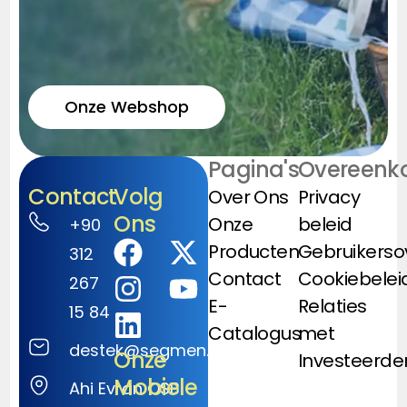
Onze Webshop
Pagina's
Overeenk
Contact
Volg
Over Ons
Privacy
Ons
Onze
beleid
+90
Producten
Gebruikers
312
Contact
Cookiebelei
267
E-
Relaties
15 84
Catalogus
met
destek@segmen.com.tr
Onze
Investeerde
Mobiele
Ahi Evran OSB