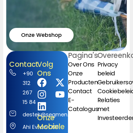
Onze Webshop
Pagina's
Overeenk
Contact
Volg
Over Ons
Privacy
Ons
Onze
beleid
+90
Producten
Gebruikers
312
Contact
Cookiebelei
267
E-
Relaties
15 84
Catalogus
met
destek@segmen.com.tr
Onze
Investeerde
Mobiele
Ahi Evran OSB