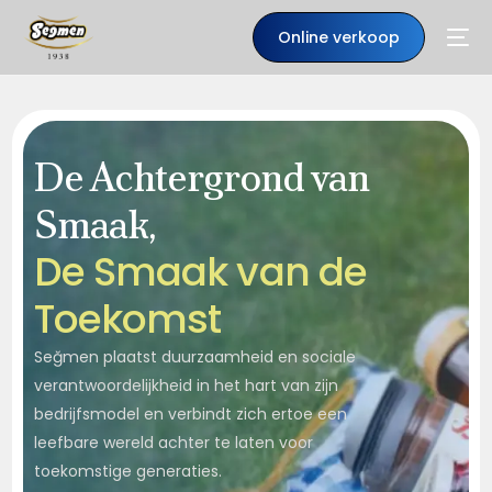
Online verkoop
De Achtergrond van
Smaak,
D
e
S
m
a
a
k
v
a
n
d
e
T
o
e
k
o
m
s
t
Seğmen plaatst duurzaamheid en sociale
NL
verantwoordelijkheid in het hart van zijn
bedrijfsmodel en verbindt zich ertoe een
leefbare wereld achter te laten voor
toekomstige generaties.