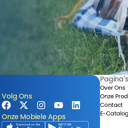
Pagina'
Over Ons
Volg Ons
Onze Pro
Contact
E-Catalo
Onze Mobiele Apps