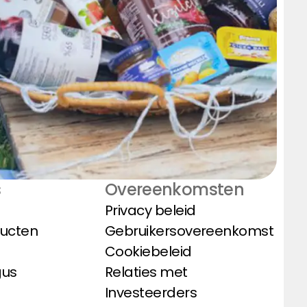
s
Overeenkomsten
Privacy beleid
ducten
Gebruikersovereenkomst
Cookiebeleid
gus
Relaties met
Investeerders