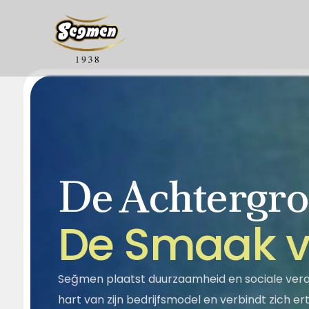
De Achtergro
Over Ons
Onze geschie
Segella
Honing
D
e
S
m
a
a
k
Maatschappelijke
Kwaliteit
Verantwoordelijkheid
Halva
Sesampasta - Stroop
Seğmen plaatst duurzaamheid en sociale veran
hart van zijn bedrijfsmodel en verbindt zich e