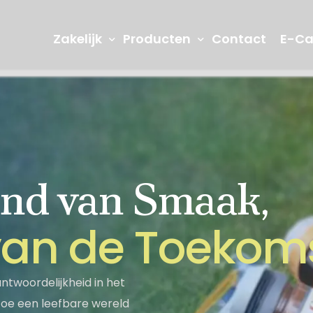
Zakelijk
Producten
Contact
E-Ca
nd van Smaak,
R&D en Innovatie
Onze laborat
denis
Jams
Vruchtenma
v
a
n
d
e
T
o
e
k
o
m
Seğmen TV
Informatiema
Turks Fruit
Picknick Pr
twoordelijkheid in het
rtoe een leefbare wereld