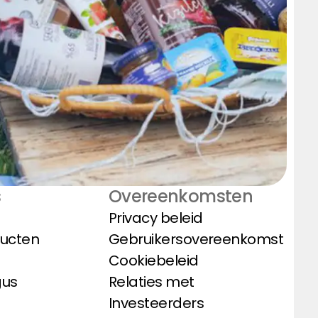
s
Overeenkomsten
Privacy beleid
ducten
Gebruikersovereenkomst
Cookiebeleid
gus
Relaties met
Investeerders