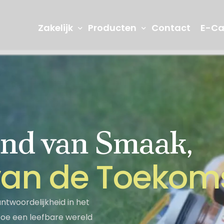
Zakelijk
Producten
Contact
E-Ca
nd van Smaak,
R&D en Innovatie
Onze laborat
denis
Jams
Vruchtenma
v
a
n
d
e
T
o
e
k
o
m
Seğmen TV
Informatiema
Turks Fruit
Picknick Pr
twoordelijkheid in het
rtoe een leefbare wereld