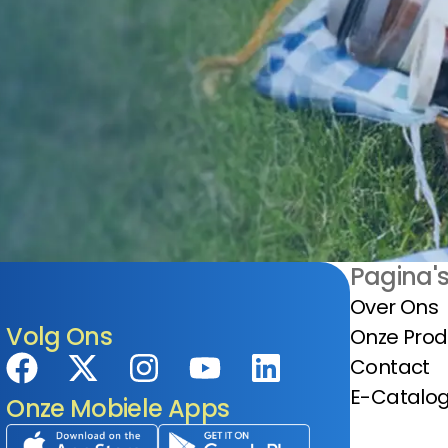
Pagina'
Over Ons
Volg Ons
Onze Pro
Contact
E-Catalo
Onze Mobiele Apps