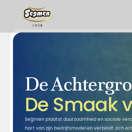
De Achtergro
Over Ons
Onze geschie
Segella
Honing
D
e
S
m
a
a
k
Maatschappelijke
Kwaliteit
Verantwoordelijkheid
Halva
Sesampasta - Stroop
Seğmen plaatst duurzaamheid en sociale veran
hart van zijn bedrijfsmodel en verbindt zich e