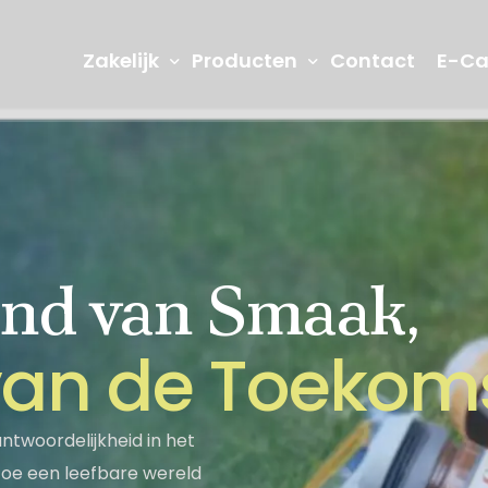
Zakelijk
Producten
Contact
E-Ca
nd van Smaak,
R&D en Innovatie
Onze laborat
denis
Jams
Vruchtenma
v
a
n
d
e
T
o
e
k
o
m
Seğmen TV
Informatiema
Turks Fruit
Picknick Pr
twoordelijkheid in het
rtoe een leefbare wereld