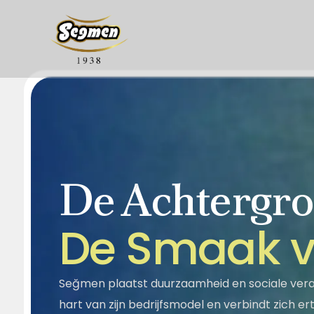
De Achtergro
Over Ons
Onze geschie
Segella
Honing
D
e
S
m
a
a
k
Maatschappelijke
Kwaliteit
Verantwoordelijkheid
Halva
Sesampasta - Stroop
Seğmen plaatst duurzaamheid en sociale veran
hart van zijn bedrijfsmodel en verbindt zich e