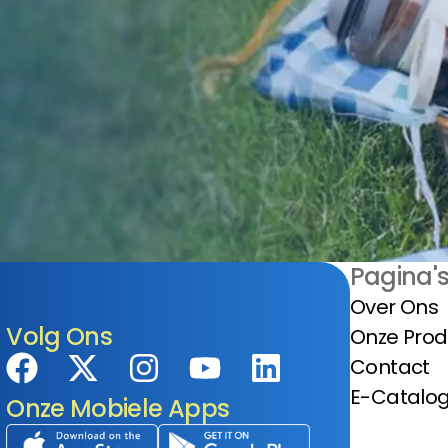
Pagina'
Over Ons
Volg Ons
Onze Pro
Contact
E-Catalo
Onze Mobiele Apps