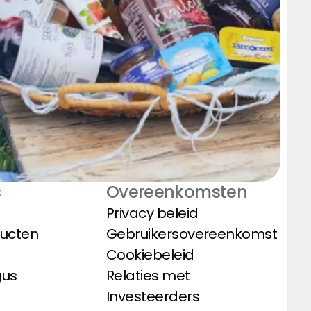
s
Overeenkomsten
Privacy beleid
ducten
Gebruikersovereenkomst
Cookiebeleid
gus
Relaties met
Investeerders