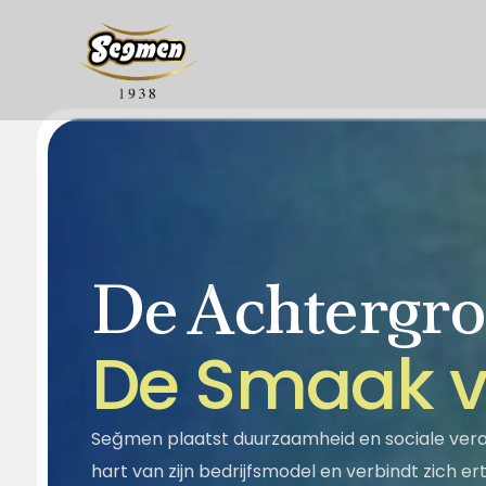
De Achtergro
Over Ons
Onze geschie
Segella
Honing
D
e
S
m
a
a
k
Maatschappelijke
Kwaliteit
Verantwoordelijkheid
Halva
Sesampasta - Stroop
Seğmen plaatst duurzaamheid en sociale veran
hart van zijn bedrijfsmodel en verbindt zich e