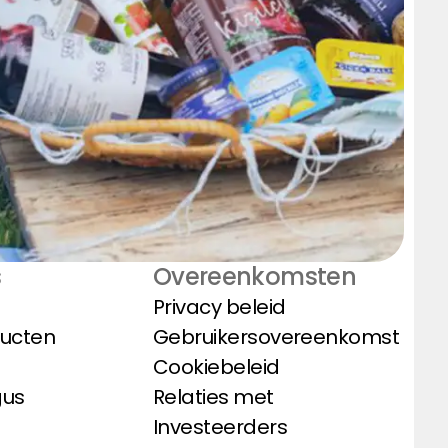
s
Overeenkomsten
Privacy beleid
ducten
Gebruikersovereenkomst
Cookiebeleid
gus
Relaties met
Investeerders