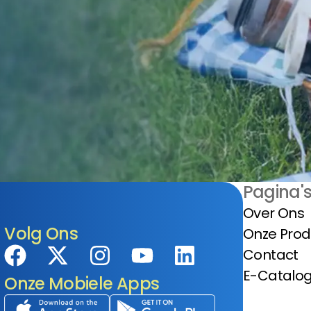
Pagina'
Over Ons
Volg Ons
Onze Pro
Contact
E-Catalo
Onze Mobiele Apps