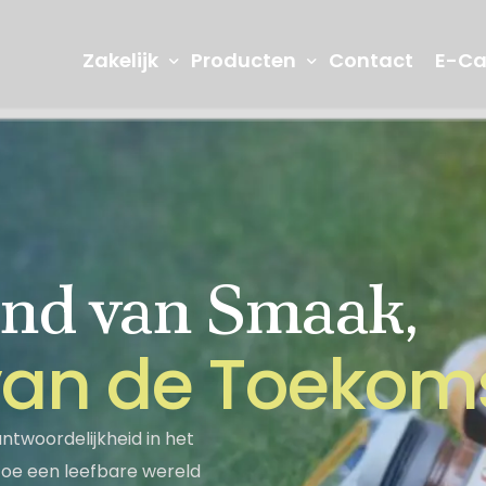
Zakelijk
Producten
Contact
E-Ca
nd van Smaak,
R&D en Innovatie
Onze laborat
denis
Jams
Vruchtenma
v
a
n
d
e
T
o
e
k
o
m
Seğmen TV
Informatiema
Turks Fruit
Picknick Pr
twoordelijkheid in het
rtoe een leefbare wereld