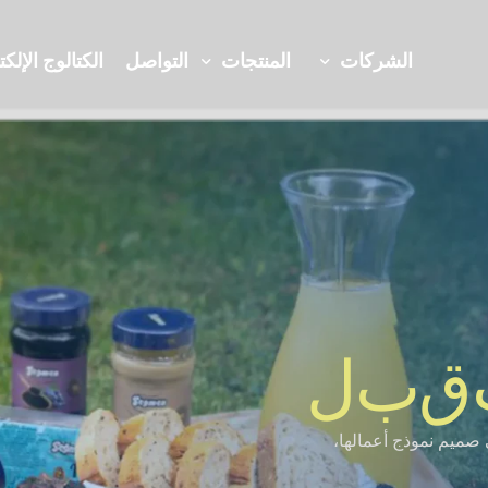
الشركات
المنتجات
التواصل
الكتالوج الإلك
البحث والتطوير والابتكار
مختبراتنا
مربيات
المَرْمَلاَد
ق
ب
ل
قناة سيجمين تي في
خدمات مجتمع ال
الحلقوم
مجموعة منتجات 
صميم نموذج أعمالها،