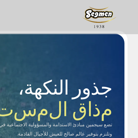
جذور النكهة،
نبذة عنا
تاريخنا
سيجيلا
العسل
م
ذ
ا
ق
ا
ل
م
س
ت
والمسؤولية الاجتماعية
الجودة
حلقوم
طحينة ومربى
تضع سيجمين مبادئ الاستدامة والمسؤولية الاجتماعية في 
وتلتزم بتوفير عالم صالح للعيش للأجيال القادمة.