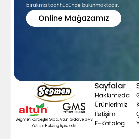
bırakma taahhüdünde bulunmaktadır.
Online Mağazamız
Sayfalar
Hakkımızda
G
Ürünlerimiz
İletişim
Seğmen Kardeşler Gıda, Altun Gıda ve GMS
E-Katalog
Y
Yatırım Holding İştirakidir.