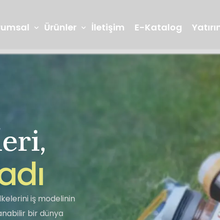
rumsal
Ürünler
İletişim
E-Katalog
Yatırım
eri,
Arge ve İnovasyon
Laboratuvarl
Reçeller
Marmelatlar
a
d
ı
Seğmen TV
Bilgi Toplumu
Lokum
Piknik Grubu
kelerini iş modelinin
abilir bir dünya