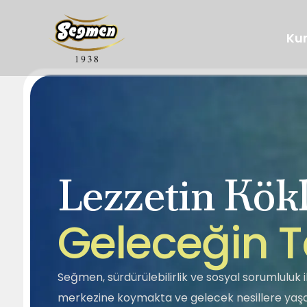
Ku
Lezzetin Kökl
Hakkımızda
Tarihçemiz
Segella
Ballar
G
e
l
e
c
e
ğ
i
n
T
Sosyal Sorumluluk
Kalite
Helva
Tahin Pekmez
Seğmen, sürdürülebilirlik ve sosyal sorumluluk il
merkezine koymakta ve gelecek nesillere yaşan