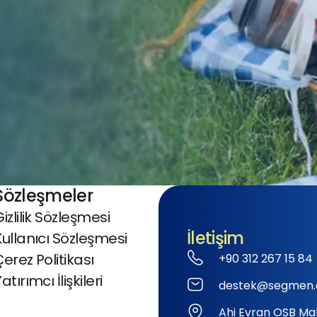
Sözleşmeler
izlilik Sözleşmesi
İletişim
Kullanıcı Sözleşmesi
Çerez Politikası
+90 312 267 15 84
atırımcı İlişkileri
destek@segmen.
Ahi Evran OSB Mah.