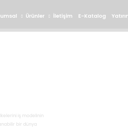
rumsal
Ürünler
İletişim
E-Katalog
Yatırım
eri,
Arge ve İnovasyon
Laboratuvarl
Reçeller
Marmelatlar
Seğmen TV
Bilgi Toplumu
Lokum
Piknik Grubu
kelerini iş modelinin
abilir bir dünya