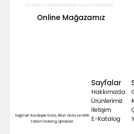
bırakma taahhüdünde bulunmaktadır.
Online Mağazamız
Sayfalar
Hakkımızda
G
Ürünlerimiz
İletişim
Seğmen Kardeşler Gıda, Altun Gıda ve GMS
E-Katalog
Y
Yatırım Holding İştirakidir.