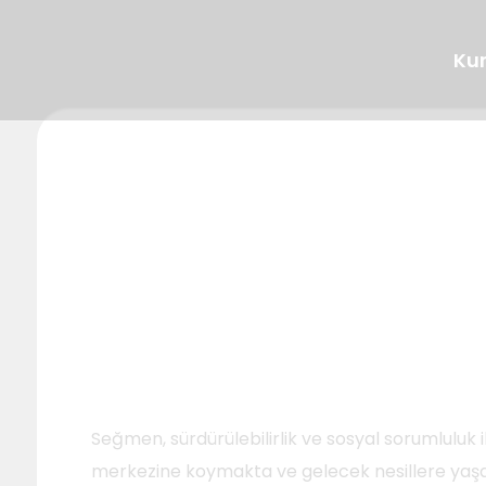
Ku
Lezzetin Kökl
Hakkımızda
Tarihçemiz
Segella
Ballar
Sosyal Sorumluluk
Kalite
Helva
Tahin Pekmez
Seğmen, sürdürülebilirlik ve sosyal sorumluluk il
merkezine koymakta ve gelecek nesillere yaşan