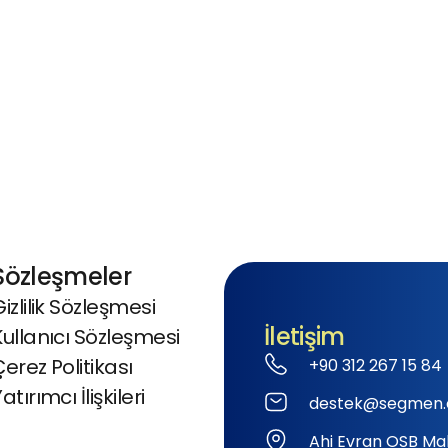
Sözleşmeler
izlilik Sözleşmesi
İletişim
Kullanıcı Sözleşmesi
Çerez Politikası
+90 312 267 15 84
atırımcı İlişkileri
destek@segmen.
Ahi Evran OSB Mah.