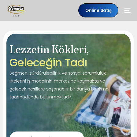
Online Satış
Lezzetin Kökleri,
G
e
l
e
c
e
ğ
i
n
T
a
d
ı
Seğmen, sürdürülebilirlik ve sosyal sorumluluk
ilkelerini iş modelinin merkezine koymakta ve
gelecek nesillere yaşanabilir bir dünya bırakma
taahhüdünde bulunmaktadır.
TR