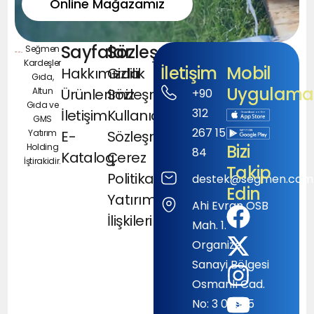
Online Mağazamız
Sayfalar
Sözleşmeler
Seğmen
Kardeşler
İletişim
Mobil
Hakkımızda
Gizlilik
Gıda,
Uygulamal
Altun
Ürünlerimiz
Sözleşmesi
+90
Gıda ve
312
İletişim
Kullanıcı
GMS
267 15
Yatırım
E-
Sözleşmesi
Bizi
Holding
84
Katalog
Çerez
İştirakidir.
Takip
Politikası
destek@segmen.com.
Edin
Yatırımcı
Ahi Evran OSB
İlişkileri
Mah. 1.
Organize
Sanayi Bölgesi
Osmanlı Cad.
No: 3 06935