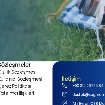
Sözleşmeler
izlilik Sözleşmesi
İletişim
Kullanıcı Sözleşmesi
Çerez Politikası
+90 312 267 15 84
atırımcı İlişkileri
destek@segmen.
Ahi Evran OSB Mah.