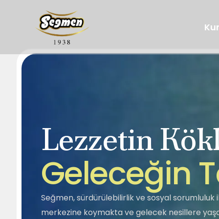
Ku
Lezzetin Kökl
Hakkımızda
Tarihçemiz
Segella
Ballar
G
e
l
e
c
e
ğ
i
n
T
Sosyal Sorumluluk
Kalite
Helva
Tahin Pekmez
Seğmen, sürdürülebilirlik ve sosyal sorumluluk il
merkezine koymakta ve gelecek nesillere yaşan