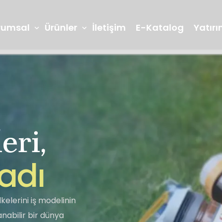
rumsal
Ürünler
İletişim
E-Katalog
Yatırım
eri,
Arge ve İnovasyon
Laboratuvarl
Reçeller
Marmelatlar
a
d
ı
Seğmen TV
Bilgi Toplumu
Lokum
Piknik Grubu
kelerini iş modelinin
abilir bir dünya