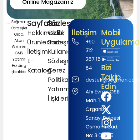
Online Mağazamız
Sayfalar
Sözleşmeler
Seğmen
Kardeşler
İletişim
Mobil
Hakkımızda
Gizlilik
Gıda,
Uygulamal
Altun
Ürünlerimiz
Sözleşmesi
+90
Gıda ve
312
İletişim
Kullanıcı
GMS
267 15
Yatırım
E-
Sözleşmesi
Bizi
Holding
84
Katalog
Çerez
İştirakidir.
Takip
Politikası
destek@segmen.com.
Edin
Yatırımcı
Ahi Evran OSB
İlişkileri
Mah. 1.
Organize
Sanayi Bölgesi
Osmanlı Cad.
No: 3 06935