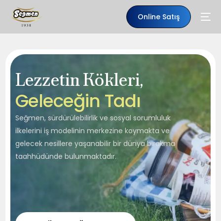
Online Satış
Lezzetin Kökleri,
G
e
l
e
c
e
ğ
i
n
T
a
d
ı
Seğmen, sürdürülebilirlik ve sosyal sorumluluk
ilkelerini iş modelinin merkezine koymakta ve
gelecek nesillere yaşanabilir bir dünya bırakma
taahhüdünde bulunmaktadır.
TR