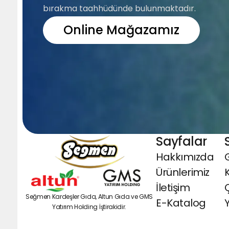
bırakma taahhüdünde bulunmaktadır.
Online Mağazamız
Sayfalar
Hakkımızda
G
Ürünlerimiz
İletişim
Seğmen Kardeşler Gıda, Altun Gıda ve GMS
E-Katalog
Y
Yatırım Holding İştirakidir.