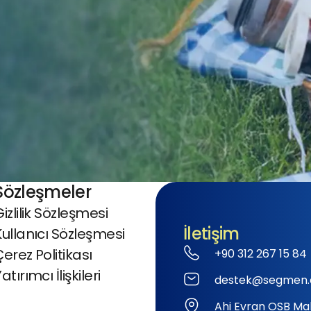
Sözleşmeler
izlilik Sözleşmesi
İletişim
Kullanıcı Sözleşmesi
Çerez Politikası
+90 312 267 15 84
atırımcı İlişkileri
destek@segmen.
Ahi Evran OSB Mah.