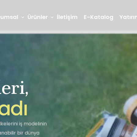
rumsal
Ürünler
İletişim
E-Katalog
Yatırım
eri,
Arge ve İnovasyon
Laboratuvarl
Reçeller
Marmelatlar
a
d
ı
Seğmen TV
Bilgi Toplumu
Lokum
Piknik Grubu
kelerini iş modelinin
abilir bir dünya