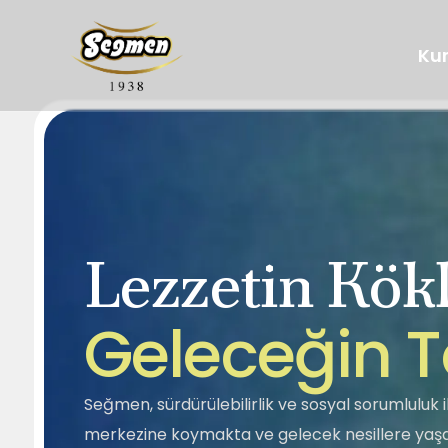
Ku
Lezzetin Kökl
Hakkımızda
Tarihçemiz
Segella
Ballar
G
e
l
e
c
e
ğ
i
n
T
Sosyal Sorumluluk
Kalite
Helva
Tahin Pekmez
Seğmen, sürdürülebilirlik ve sosyal sorumluluk il
merkezine koymakta ve gelecek nesillere yaşan