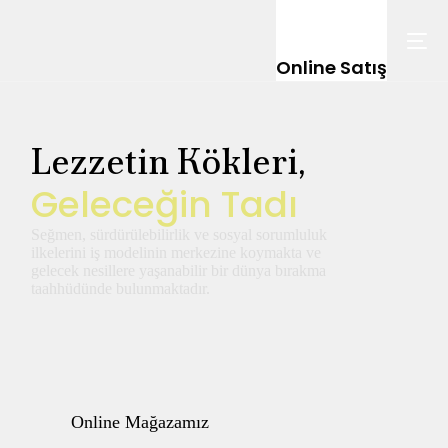
Online Satış
Lezzetin Kökleri,
G
e
l
e
c
e
ğ
i
n
T
a
d
ı
Seğmen, sürdürülebilirlik ve sosyal sorumluluk
ilkelerini iş modelinin merkezine koymakta ve
gelecek nesillere yaşanabilir bir dünya bırakma
taahhüdünde bulunmaktadır.
Online Mağazamız