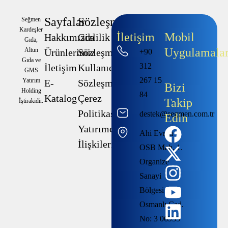
Sayfalar
Sözleşmeler
Seğmen
Kardeşler
İletişim
Mobil
Hakkımızda
Gizlilik
Gıda,
Uygulamala
Altun
Ürünlerimiz
Sözleşmesi
+90
Gıda ve
312
İletişim
Kullanıcı
GMS
267 15
Yatırım
E-
Sözleşmesi
Bizi
Holding
84
Katalog
Çerez
Takip
İştirakidir.
Politikası
destek@segmen.com.tr
Edin
Yatırımcı
Ahi Evran
İlişkileri
OSB Mah. 1.
Organize
Sanayi
Bölgesi
Osmanlı Cad.
No: 3 06935