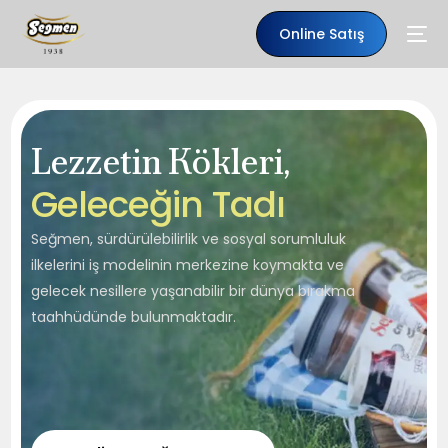
Online Satış
Lezzetin Kökleri,
G
e
l
e
c
e
ğ
i
n
T
a
d
ı
Seğmen, sürdürülebilirlik ve sosyal sorumluluk
ilkelerini iş modelinin merkezine koymakta ve
gelecek nesillere yaşanabilir bir dünya bırakma
taahhüdünde bulunmaktadır.
TR