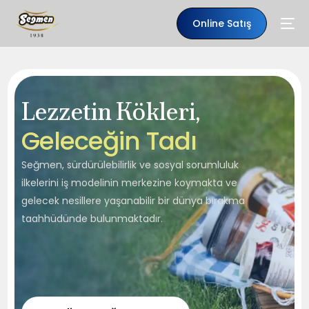
Online Satış
Lezzetin Kökleri,
G
e
l
e
c
e
ğ
i
n
T
a
d
ı
Seğmen, sürdürülebilirlik ve sosyal sorumluluk
ilkelerini iş modelinin merkezine koymakta ve
gelecek nesillere yaşanabilir bir dünya bırakma
taahhüdünde bulunmaktadır.
TR