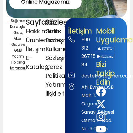
Online Mağazamız
Sayfalar
Sözleşmeler
Seğmen
Kardeşler
İletişim
Mobil
Hakkımızda
Gizlilik
Gıda,
Uygulamal
Altun
Ürünlerimiz
Sözleşmesi
+90
Gıda ve
312
İletişim
Kullanıcı
GMS
267 15
Yatırım
E-
Sözleşmesi
Bizi
Holding
84
Katalog
Çerez
İştirakidir.
Takip
Politikası
destek@segmen.com.
Edin
Yatırımcı
Ahi Evran OSB
İlişkileri
Mah. 1.
Organize
Sanayi Bölgesi
Osmanlı Cad.
No: 3 06935