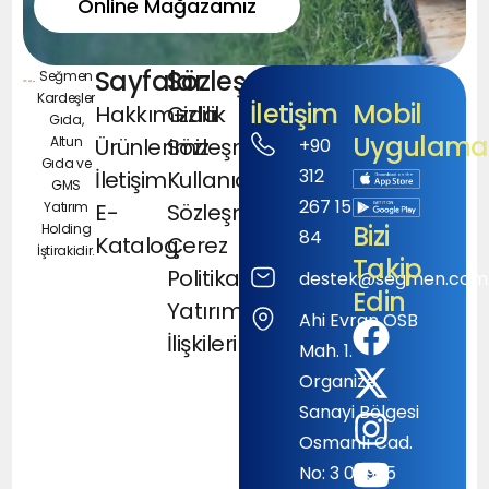
Online Mağazamız
Sayfalar
Sözleşmeler
Seğmen
Kardeşler
İletişim
Mobil
Hakkımızda
Gizlilik
Gıda,
Uygulamal
Altun
Ürünlerimiz
Sözleşmesi
+90
Gıda ve
312
İletişim
Kullanıcı
GMS
267 15
Yatırım
E-
Sözleşmesi
Bizi
Holding
84
Katalog
Çerez
İştirakidir.
Takip
Politikası
destek@segmen.com.
Edin
Yatırımcı
Ahi Evran OSB
İlişkileri
Mah. 1.
Organize
Sanayi Bölgesi
Osmanlı Cad.
No: 3 06935