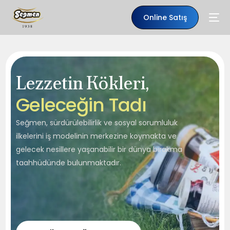
Online Satış
Lezzetin Kökleri,
G
e
l
e
c
e
ğ
i
n
T
a
d
ı
Seğmen, sürdürülebilirlik ve sosyal sorumluluk
ilkelerini iş modelinin merkezine koymakta ve
gelecek nesillere yaşanabilir bir dünya bırakma
taahhüdünde bulunmaktadır.
TR