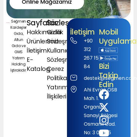
Online Mağazamız
Sayfalar
Sözleşmeler
Seğmen
Kardeşler
İletişim
Mobil
Hakkımızda
Gizlilik
Gıda,
Uygulamal
Altun
Ürünlerimiz
Sözleşmesi
+90
Gıda ve
312
İletişim
Kullanıcı
GMS
267 15
Yatırım
E-
Sözleşmesi
Bizi
Holding
84
Katalog
Çerez
İştirakidir.
Takip
Politikası
destek@segmen.com.
Edin
Yatırımcı
Ahi Evran OSB
İlişkileri
Mah. 1.
Organize
Sanayi Bölgesi
Osmanlı Cad.
No: 3 06935