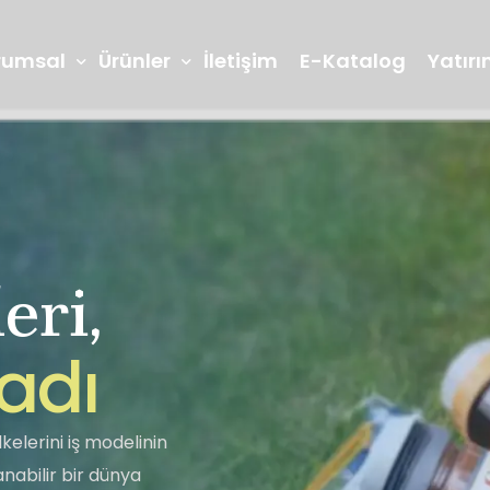
rumsal
Ürünler
İletişim
E-Katalog
Yatırım
eri,
Arge ve İnovasyon
Laboratuvarl
Reçeller
Marmelatlar
a
d
ı
Seğmen TV
Bilgi Toplumu
Lokum
Piknik Grubu
kelerini iş modelinin
abilir bir dünya