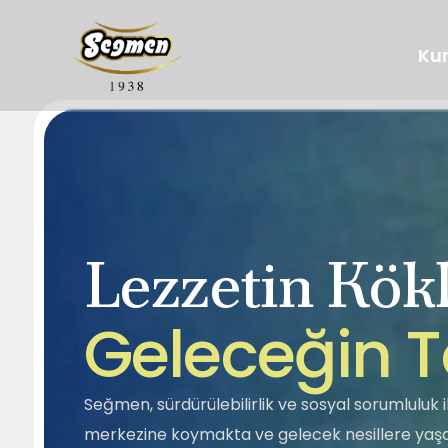
Ku
Lezzetin Kökl
Hakkımızda
Tarihçemiz
Segella
Ballar
G
e
l
e
c
e
ğ
i
n
T
Sosyal Sorumluluk
Kalite
Helva
Tahin Pekmez
Seğmen, sürdürülebilirlik ve sosyal sorumluluk il
merkezine koymakta ve gelecek nesillere yaşan