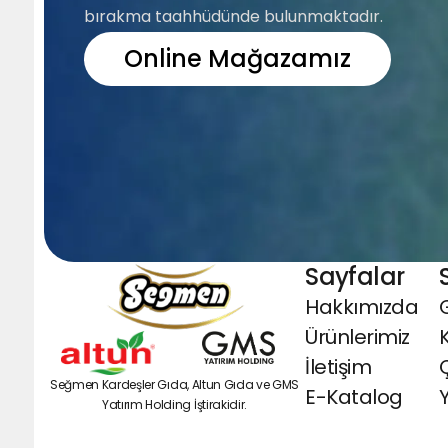
bırakma taahhüdünde bulunmaktadır.
Online Mağazamız
Sayfalar
Hakkımızda
G
Ürünlerimiz
İletişim
Seğmen Kardeşler Gıda, Altun Gıda ve GMS
E-Katalog
Y
Yatırım Holding İştirakidir.