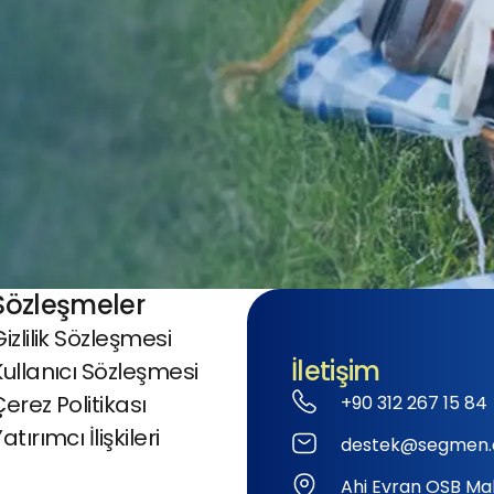
Sözleşmeler
izlilik Sözleşmesi
İletişim
Kullanıcı Sözleşmesi
Çerez Politikası
+90 312 267 15 84
atırımcı İlişkileri
destek@segmen.
Ahi Evran OSB Mah.